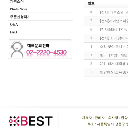
과학소식
번호
Photo News
8
[전시] 과학소년 [
주문신청하기
7
[전시]사이언스타임
Q&A
6
[전시]MiNT-TV
FAQ
5
[전시] 소리 찾아 
4
소리 찾아 떠나는 
3
한국과학창의재단 봉
2
2011 하계 대학생
1
한양BEST교육 
대표자 : 관리자 | 회사명 : 한양비이
주소 : 서울특별시 성동구 행당동