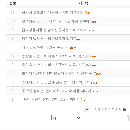
번호
제 목
11
방사성 요오드에 대처하는 우리의 자세!
10
혈액형은 구식, 이제 박테리아로 체질 분류해!
9
급속냉동식품 탄생시킨 클래런스 버즈아이
8
레이저 발사하는 횡단보도가 있다?
7
너무 날씬하면 더 일찍 죽는다?
6
융합을 기반으로 하는 STEAM 교육이란? (하)
5
융합을 기반으로 하는 STEAM 교육이란? (상)
4
드라마 ‘싸인’의 안티몬보다 위험한 건 천연 독?
3
스테이크 가장 맛있게 굽는 법!…향기의 과학
2
美 우주왕복선 ‘인데버호’ 마지막 여행 떠나다
1
4세대 통신이 온다! 근데 LTE는 뭐지?
1
2
3
4
5
6
7
8
9
10