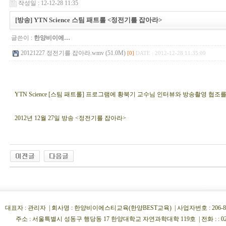
작성일 : 12-12-28 11:35
[방송] YTN Science 스팀 패트롤 <정전기를 잡아라>
글쓴이 :
한양비이에…
20121227 정전기를 잡아라.wmv (51.0M)
[0]
DATE : 2012-12-28 11:35:09
YTN Science [스팀 패트롤] 프로그램에 황북기 교수님 인터뷰와 방송촬영 협조
2012년 12월 27일 방송 <정전기를 잡아라>
대표자 : 관리자 | 회사명 : 한양비이에스티교육(한양BEST교육) | 사업자번호 : 206-86-34854
주소 : 서울특별시 성동구 행당동 17 한양대학교 자연과학대학 119호 | 전화 : : 02)222